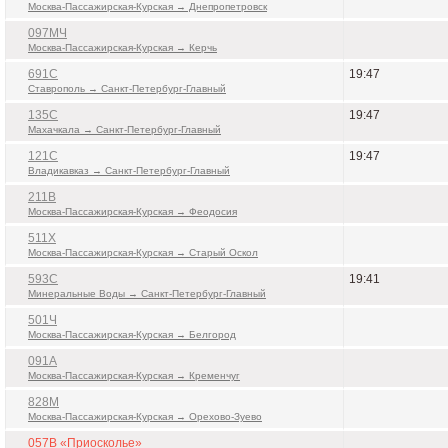
Москва-Пассажирская-Курская → Днепропетровск
097МЧ
Москва-Пассажирская-Курская → Керчь
691С
19:47
Ставрополь → Санкт-Петербург-Главный
135С
19:47
Махачкала → Санкт-Петербург-Главный
121С
19:47
Владикавказ → Санкт-Петербург-Главный
211В
Москва-Пассажирская-Курская → Феодосия
511Х
Москва-Пассажирская-Курская → Старый Оскол
593С
19:41
Минеральные Воды → Санкт-Петербург-Главный
501Ч
Москва-Пассажирская-Курская → Белгород
091А
Москва-Пассажирская-Курская → Кременчуг
828М
Москва-Пассажирская-Курская → Орехово-Зуево
057В «Приосколье»