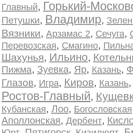
Горький-Москов
,
Главный
Владимир
,
,
Петушки
Зелен
Вязники
,
,
,
Арзамас 2
Сечуга
,
,
Перевозская
Смагино
Пильн
Ильино
Шахунья
,
,
Котельн
,
,
,
,
Зуевка
Яр
Ф
Пижма
Казань
Киров
,
,
,
Глазов
Игра
Казань
Ростов-Главный
Кущев
,
,
,
Лоо
Кубанская
Богословская
,
,
Аполлонская
Кисл
Дербент
Б
,
,
,
Пятигорск
Кизилюрт
Юрт