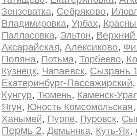
,
,
Себряково
Зензеватка
Иловл
,
,
Владимировка
Урбах
Красны
,
,
Верхний
Палласовка
Эльтон
,
,
Аксарайская
Алексиково
Фи
,
,
,
Поляна
К
Потьма
Торбеево
,
,
Чапаевск
Сызрань 
Кузнецк
Екатеринбург-Пассажирский
,
,
Кунгур
Тюмень
Каменск-Ура
,
Ягун
Юность Комсомольская
,
,
,
Ханымей
Пурпе
Пуровск
Сы
,
,
,
Пермь 2
Демьянка
Куть-Ях