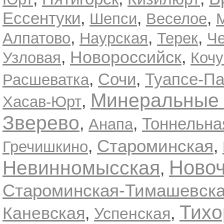
,
,
,
Ессентуки
Шепси
Веселое
,
,
,
Алпатово
Наурская
Терек
Ч
,
,
Новороссийск
Узловая
Коч
,
,
Сочи
Туапсе-П
Расшеватка
Минеральные
,
Хасав-Юрт
Зверево
,
,
Тоннельна
Анапа
Староминская
,
,
Гречишкино
Новоч
Невинномысская
,
Староминская-Тимашевск
Тихо
Каневская
,
,
Успенская