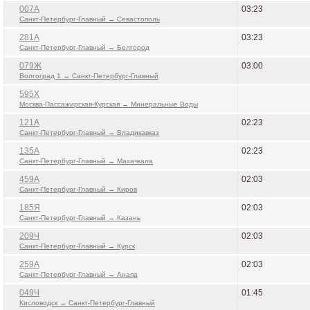
007А
03:23
Санкт-Петербург-Главный → Севастополь
281А
03:23
Санкт-Петербург-Главный → Белгород
079Ж
03:00
Волгоград 1 → Санкт-Петербург-Главный
595Х
Москва-Пассажирская-Курская → Минеральные Воды
121А
02:23
Санкт-Петербург-Главный → Владикавказ
135А
02:23
Санкт-Петербург-Главный → Махачкала
459А
02:03
Санкт-Петербург-Главный → Киров
185Я
02:03
Санкт-Петербург-Главный → Казань
209Ч
02:03
Санкт-Петербург-Главный → Курск
259А
02:03
Санкт-Петербург-Главный → Анапа
049Ч
01:45
Кисловодск → Санкт-Петербург-Главный