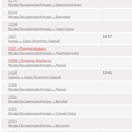
017Й
Москва-Пассажирская-Курская → Евпатория-Курорт
802М
Москва-Пассажирская-Курская → Владимир
233М
Москва-Пассажирская-Курская → Севастополь
185Г
14:17
Казань → Санкт-Петербург-Главный
015Г «Приднепровье»
Москва-Пассажирская-Курская → Днепропетровск
009М «Троянда Донбасу»
Москва-Пассажирская-Курская → Донецк
243Й
13:41
Самара → Санкт-Петербург-Главный
235В
Москва-Пассажирская-Курская → Донецк
235Ь
Москва-Пассажирская-Курская → Валуйки
235Х
Москва-Пассажирская-Курская → Старый Оскол
255Ч
Москва-Пассажирская-Курская → Белгород