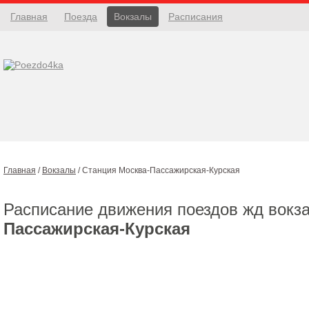
Главная
Поезда
Вокзалы
Расписания
Главная
/
Вокзалы
/
Станция Москва-Пассажирская-Курская
Расписание движения поездов жд вокз
Пассажирская-Курская