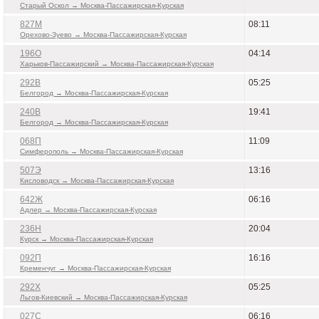
Старый Оскол → Москва-Пассажирская-Курская
827М
08:11
Орехово-Зуево → Москва-Пассажирская-Курская
196О
04:14
Харьков-Пассажирский → Москва-Пассажирская-Курская
292В
05:25
Белгород → Москва-Пассажирская-Курская
240В
19:41
Белгород → Москва-Пассажирская-Курская
068П
11:09
Симферополь → Москва-Пассажирская-Курская
507Э
13:16
Кисловодск → Москва-Пассажирская-Курская
642Ж
06:16
Адлер → Москва-Пассажирская-Курская
236Н
20:04
Курск → Москва-Пассажирская-Курская
092П
16:16
Кременчуг → Москва-Пассажирская-Курская
292Х
05:25
Льгов-Киевский → Москва-Пассажирская-Курская
027С
06:16