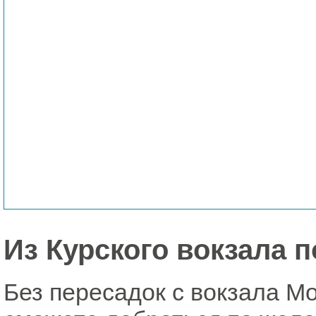
Из Курского вокзала п
Без пересадок с вокзала М