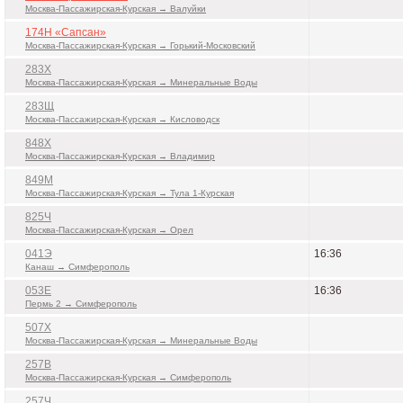
Москва-Пассажирская-Курская → Валуйки
174Н «Сапсан»
Москва-Пассажирская-Курская → Горький-Московский
283Х
Москва-Пассажирская-Курская → Минеральные Воды
283Щ
Москва-Пассажирская-Курская → Кисловодск
848Х
Москва-Пассажирская-Курская → Владимир
849М
Москва-Пассажирская-Курская → Тула 1-Курская
825Ч
Москва-Пассажирская-Курская → Орел
041Э
16:36
Канаш → Симферополь
053Е
16:36
Пермь 2 → Симферополь
507Х
Москва-Пассажирская-Курская → Минеральные Воды
257В
Москва-Пассажирская-Курская → Симферополь
257Ч