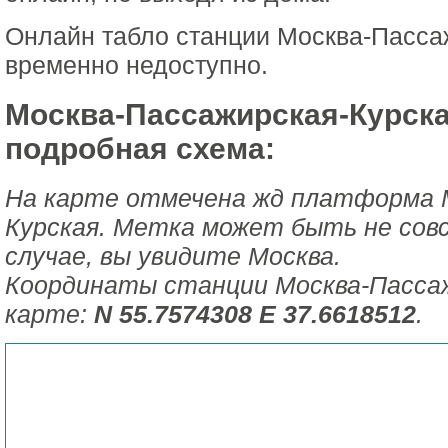
Онлайн табло станции Москва-Пасса
временно недоступно.
Москва-Пассажирская-Курска
подробная схема:
На карте отмечена жд платформа 
Курская. Метка может быть не совс
случае, вы увидите Москва.
Координаты станции Москва-Пассаж
карте:
N 55.7574308 E 37.6618512
.