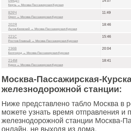
098ДП
14:07
Керчь → Москва-Пассажирская-Курская
826Ч
11:49
Орел → Москва-Пассажирская-Курская
202Я
18:46
Льгов-Киевский → Москва-Пассажирская-Курская
221С
15:46
Ростов-Главный → Москва-Пассажирская-Курская
236В
20:04
Белгород → Москва-Пассажирская-Курская
214М
18:41
Курск → Москва-Пассажирская-Курская
Москва-Пассажирская-Курска
железнодорожной станции:
Ниже представлено табло Москва в 
можете узнать время отправления и 
железнодорожной станции Москва-П
онлайн, не выходя из дома.