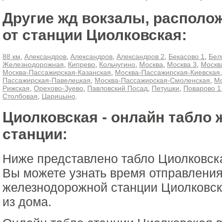
Другие жд вокзалы, располо
от станции Циолковская:
88 км
,
Александров
,
Александров
,
Александров 2
,
Бекасово 1
,
Бел
Железнодорожная
,
Кипрево
,
Кольчугино
,
Москва
,
Москва 3
,
Москв
Москва-Пассажирская-Казанская
,
Москва-Пассажирская-Киевская
Пассажирская-Павелецкая
,
Москва-Пассажирская-Смоленская
,
Мо
Рижская
,
Орехово-Зуево
,
Павловский Посад
,
Петушки
,
Поварово 1
Столбовая
,
Царицыно
.
Циолковская - онлайн табло
станции:
Ниже представлено табло Циолковск
Вы можете узнать время отправления
железнодорожной станции Циолковск
из дома.