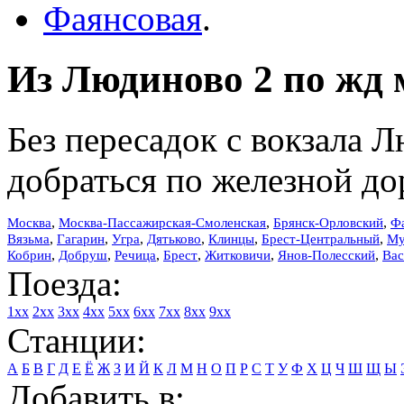
Фаянсовая
.
Из Людиново 2 по жд 
Без пересадок с вокзала 
добраться по железной до
,
,
,
Москва
Москва-Пассажирская-Смоленская
Брянск-Орловский
Ф
,
,
,
,
,
,
Вязьма
Гагарин
Угра
Дятьково
Клинцы
Брест-Центральный
Му
,
,
,
,
,
,
Кобрин
Добруш
Речица
Брест
Житковичи
Янов-Полесский
Вас
Поезда:
1xx
2xx
3xx
4xx
5xx
6xx
7xx
8xx
9xx
Станции:
А
Б
В
Г
Д
Е
Ё
Ж
З
И
Й
К
Л
М
Н
О
П
Р
С
Т
У
Ф
Х
Ц
Ч
Ш
Щ
Ы
Добавить в: