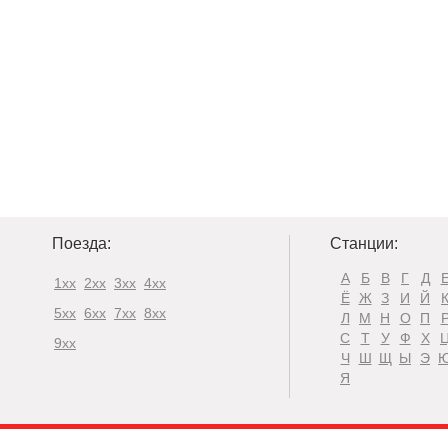
Поезда:
Станции:
А
Б
В
Г
Д
1xx
2xx
3xx
4xx
Ё
Ж
З
И
Й
5xx
6xx
7xx
8xx
Л
М
Н
О
П
С
Т
У
Ф
Х
9xx
Ч
Ш
Щ
Ы
Э
Я