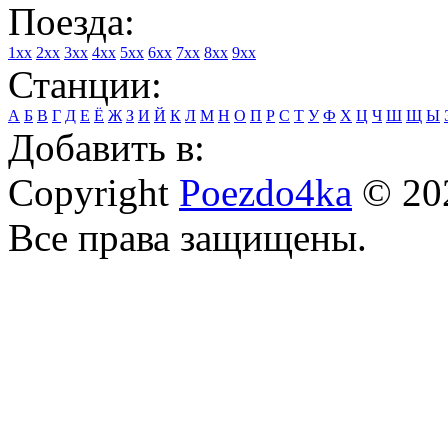
Поезда:
1xx
2xx
3xx
4xx
5xx
6xx
7xx
8xx
9xx
Станции:
А
Б
В
Г
Д
Е
Ё
Ж
З
И
Й
К
Л
М
Н
О
П
Р
С
Т
У
Ф
Х
Ц
Ч
Ш
Щ
Ы
Добавить в:
Copyright
Poezdo4ka
© 20
Все права защищены.