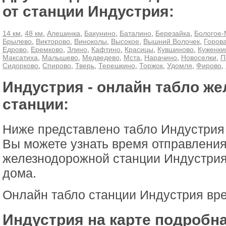
от станции Индустрия:
14 км
,
48 км
,
Алешинка
,
Бакунино
,
Баталино
,
Березайка
,
Бологое-
Брылево
,
Викторово
,
Виноколы
,
Высокое
,
Вышний Волочек
,
Горов
Едрово
,
Еремково
,
Злино
,
Кафтино
,
Красицы
,
Кувшиново
,
Куженки
Максатиха
,
Малышево
,
Медведево
,
Мста
,
Нарачино
,
Новоселки
,
П
Сидорково
,
Спирово
,
Тверь
,
Терешкино
,
Торжок
,
Удомля
,
Фирово
,
Индустрия - онлайн табло ж
станции:
Ниже представлено табло Индустрия
Вы можете узнать время отправления
железнодорожной станции Индустрия
дома.
Онлайн табло станции Индустрия вр
Индустрия на карте подробна