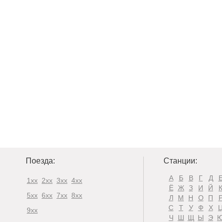
Поезда:
Станции:
А
Б
В
Г
Д
1xx
2xx
3xx
4xx
Ё
Ж
З
И
Й
5xx
6xx
7xx
8xx
Л
М
Н
О
П
С
Т
У
Ф
Х
9xx
Ч
Ш
Щ
Ы
Э