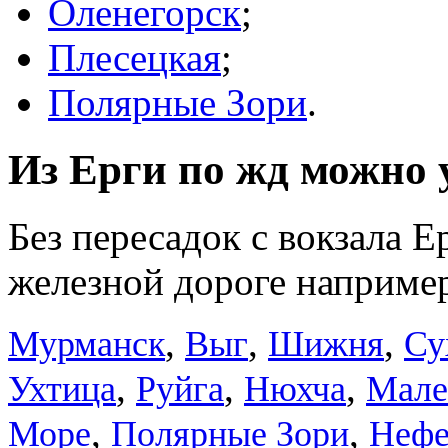
Оленегорск
;
Плесецкая
;
Полярные Зори
.
Из Ерги по жд можно у
Без пересадок с вокзала Е
железной дороге например
,
,
,
Мурманск
Выг
Шижня
Су
,
,
,
Ухтица
Руйга
Нюхча
Мале
,
,
Море
Полярные Зори
Нефе