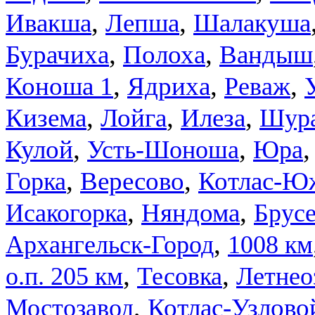
,
,
Ивакша
Лепша
Шалакуша
,
,
Бурачиха
Полоха
Вандыш
,
,
,
Коноша 1
Ядриха
Реваж
,
,
,
Кизема
Лойга
Илеза
Шур
,
,
Кулой
Усть-Шоноша
Юра
,
,
Вересово
Котлас-Ю
Горка
,
,
Няндома
Исакогорка
Брус
,
Архангельск-Город
1008 км
,
,
о.п. 205 км
Тесовка
Летнео
,
Котлас-Узлово
Мостозавод