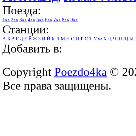
Поезда:
1xx
2xx
3xx
4xx
5xx
6xx
7xx
8xx
9xx
Станции:
А
Б
В
Г
Д
Е
Ё
Ж
З
И
Й
К
Л
М
Н
О
П
Р
С
Т
У
Ф
Х
Ц
Ч
Ш
Щ
Ы
Добавить в:
Copyright
Poezdo4ka
© 20
Все права защищены.