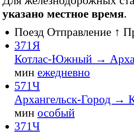
Для железнодорожных ст
указано местное время
.
Поезд
Отправление ↑
П
371Я
Котлас-Южный → Арха
мин
ежедневно
571Ч
Архангельск-Город →
мин
особый
371Ч