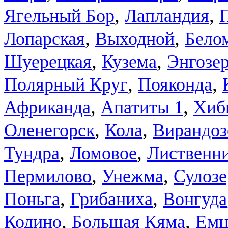
,
,
Ягельный Бор
Лапландия
,
,
Лопарская
Выходной
Бело
,
,
Шуерецкая
Кузема
Энгозе
,
,
Полярный Круг
Пояконда
,
,
Африканда
Апатиты 1
Хиб
,
,
Оленегорск
Кола
Вирандоз
,
,
Тундра
Ломовое
Лиственн
,
,
Пермилово
Унежма
Сулозе
,
,
Поньга
Грибаниха
Вонгуда
,
,
Емц
Кодино
Большая Кяма