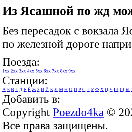
Из Ясашной по жд мож
Без пересадок с вокзала 
по железной дороге напри
Поезда:
1xx
2xx
3xx
4xx
5xx
6xx
7xx
8xx
9xx
Станции:
А
Б
В
Г
Д
Е
Ё
Ж
З
И
Й
К
Л
М
Н
О
П
Р
С
Т
У
Ф
Х
Ц
Ч
Ш
Щ
Ы
Добавить в:
Copyright
Poezdo4ka
© 20
Все права защищены.