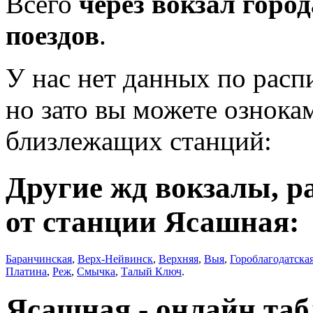
Всего
через вокзал горо
поездов
.
У нас нет данных по рас
но зато вы можете ознока
близлежащих станций:
Другие жд вокзалы, р
от станции Ясашная:
Баранчинская
,
Верх-Нейвинск
,
Верхняя
,
Выя
,
Гороблагодатска
Платина
,
Реж
,
Смычка
,
Талый Ключ
.
Ясашная - онлайн та