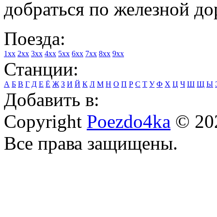
добраться по железной до
Поезда:
1xx
2xx
3xx
4xx
5xx
6xx
7xx
8xx
9xx
Станции:
А
Б
В
Г
Д
Е
Ё
Ж
З
И
Й
К
Л
М
Н
О
П
Р
С
Т
У
Ф
Х
Ц
Ч
Ш
Щ
Ы
Добавить в:
Copyright
Poezdo4ka
© 20
Все права защищены.