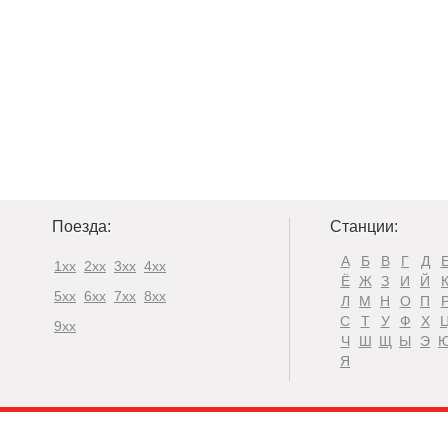
Поезда:
Станции:
А
Б
В
Г
Д
1xx
2xx
3xx
4xx
Ё
Ж
З
И
Й
5xx
6xx
7xx
8xx
Л
М
Н
О
П
С
Т
У
Ф
Х
9xx
Ч
Ш
Щ
Ы
Э
Я