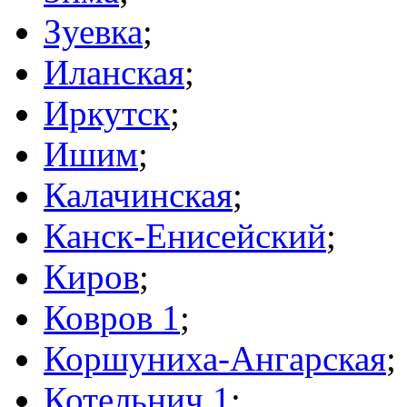
Зуевка
;
Иланская
;
Иркутск
;
Ишим
;
Калачинская
;
Канск-Енисейский
;
Киров
;
Ковров 1
;
Коршуниха-Ангарская
;
Котельнич 1
;