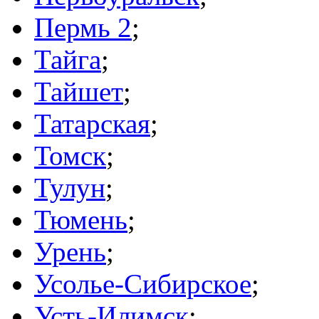
Пермь 2
;
Тайга
;
Тайшет
;
Татарская
;
Томск
;
Тулун
;
Тюмень
;
Урень
;
Усолье-Сибирское
;
Усть-Илимск
;