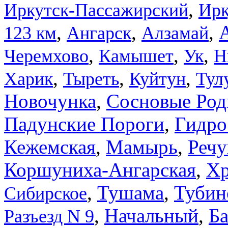
,
Иркутск-Пассажирский
Ирк
,
,
,
123 км
Ангарск
Алзамай
,
,
,
Черемхово
Камышет
Ук
Н
,
,
,
Харик
Тыреть
Куйтун
Тул
Новочунка
,
Сосновые Род
Падунские Пороги
,
Гидро
Кежемская
,
,
Реч
Мамырь
Коршуниха-Ангарская
,
Хр
,
Тушама
,
Тубин
Сибирское
,
Начальный
,
Ба
Разъезд N 9