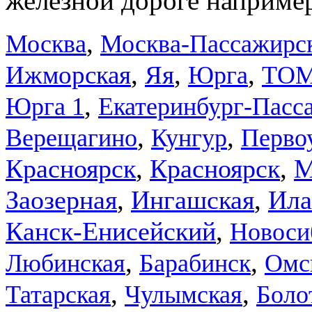
железной дороге например
,
Москва
Москва-Пассажирск
,
,
,
Ижморская
Яя
Юрга
ТО
,
Юрга 1
Екатеринбург-Пасс
,
,
Верещагино
Кунгур
Перво
,
,
Красноярск
Красноярск
М
,
,
Заозерная
Ингашская
Ила
,
Канск-Енисейский
Новоси
,
,
Любинская
Барабинск
Омс
,
,
Татарская
Чулымская
Боло