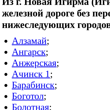
Из г. Новая Игирма (Иги
железной дороге без пер
нижеследующих городов
Алзамай
;
Ангарск
;
Анжерская
;
Ачинск 1
;
Барабинск
;
Боготол
;
Болотная
;