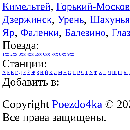
,
Кимельтей
Горький-Москов
,
,
Дзержинск
Урень
Шахунья
,
,
,
Яр
Фаленки
Балезино
Гла
Поезда:
1xx
2xx
3xx
4xx
5xx
6xx
7xx
8xx
9xx
Станции:
А
Б
В
Г
Д
Е
Ё
Ж
З
И
Й
К
Л
М
Н
О
П
Р
С
Т
У
Ф
Х
Ц
Ч
Ш
Щ
Ы
Добавить в:
Copyright
Poezdo4ka
© 20
Все права защищены.