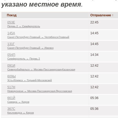
указано местное время
.
Поезд
Отправление ↑
053Е
22:45
Пермь 2 → Симферополь
145А
14:45
Санкт-Петербург-Главный → Челябинск-Главный
131Г
14:45
Санкт-Петербург-Главный → Ижевск
054П
14:34
Симферополь → Пермь 2
091И
12:42
Северобайкальск → Москва-Пассажирская-Казанская
609Ы
12:42
Усть-Илимск → Горький-Московский
517Н
12:42
Новокузнецк → Москва-Пассажирская-Ярославская
661Й
05:36
Самара → Киров
367С
05:36
Кисловодск → Киров