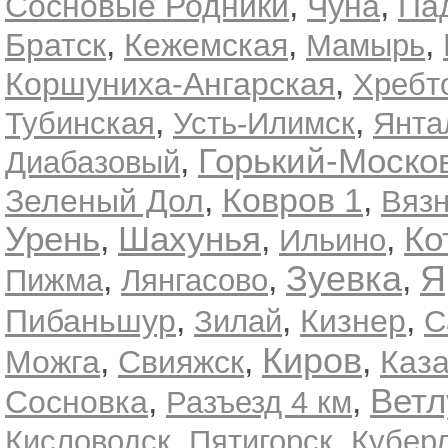
,
,
Сосновые Родники
Чуна
Па
,
,
,
Братск
Кежемская
Мамырь
,
Коршуниха-Ангарская
Хребт
,
,
Тубинская
Усть-Илимск
Янта
,
Горький-Моско
Диабазовый
,
Ковров 1
,
Зеленый Дол
Вязн
Урень
,
Шахунья
,
,
Ко
Ильино
Зуевка
Я
,
,
,
Пижма
Лянгасово
,
,
,
Пибаньшур
Кизнер
Зилай
С
Киров
,
,
,
Можга
Свияжск
Каз
,
,
Ветл
Сосновка
Разъезд 4 км
,
,
Кисловодск
Пятигорск
Кубер