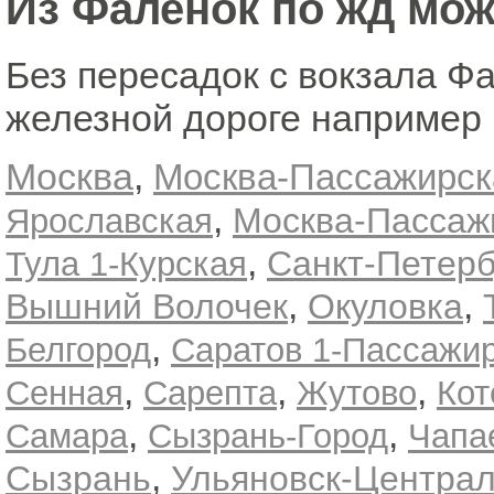
Из Фаленок по жд мож
Без пересадок с вокзала Ф
железной дороге например 
Москва
,
Москва-Пассажирск
,
Москва-Пассаж
Ярославская
,
Санкт-Петерб
Тула 1-Курская
,
,
Вышний Волочек
Окуловка
,
Белгород
Саратов 1-Пассажи
,
,
,
Сенная
Сарепта
Жутово
Кот
,
,
Самара
Сызрань-Город
Чапа
,
Сызрань
Ульяновск-Центра