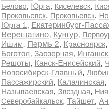
,
,
,
Юрга
Белово
Киселевск
Кис
,
,
Прокопьевск
Прокопьевск
Но
,
Екатеринбург-Пасса
Юрга 1
Верещагино
,
,
Кунгур
Первоу
,
Пермь 2
,
Ишим
Красноярск
,
,
Боготол
Заозерная
Ингашск
,
,
Решоты
Канск-Енисейский
Ч
,
Новосибирск-Главный
Любин
,
,
Пассажирский
Калачинская
,
,
Называевская
Звездная
Ния
,
,
Тайшет
Ан
Северобайкальск