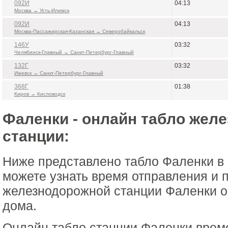
092И
04:13
Москва → Усть-Илимск
092И
04:13
Москва-Пассажирская-Казанская → Северобайкальск
146У
03:32
Челябинск-Главный → Санкт-Петербург-Главный
132Г
03:32
Ижевск → Санкт-Петербург-Главный
368Г
01:38
Киров → Кисловодск
Фаленки - онлайн табло жел
станции:
Ниже представлено табло Фаленки в
можете узнать время отправления и 
железнодорожной станции Фаленки о
дома.
Онлайн табло станции Фаленки врем