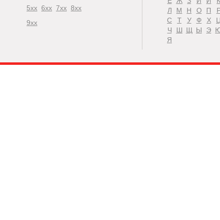
Ё
Ж
З
И
Й
5xx
6xx
7xx
8xx
Л
М
Н
О
П
С
Т
У
Ф
Х
9xx
Ч
Ш
Щ
Ы
Э
Я