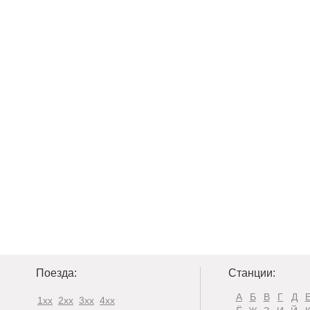
Поезда:
Станции:
А
Б
В
Г
Д
1xx
2xx
3xx
4xx