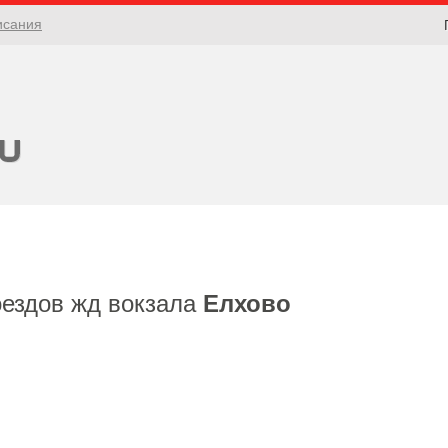
исания
оездов жд вокзала
Елхово