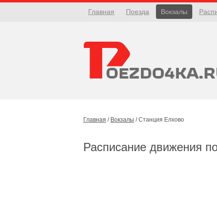
Главная
Поезда
Вокзалы
Расп
Главная
/
Вокзалы
/
Станция Елхово
Расписание движения п