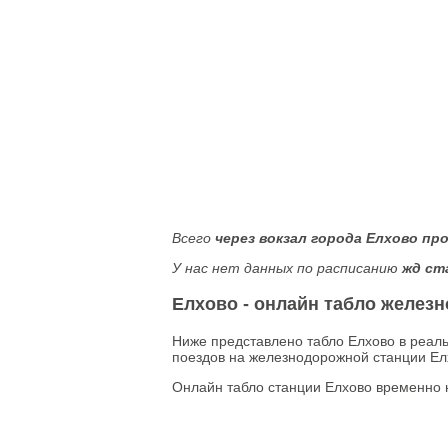
Всего
через вокзал города Елхово пр
У нас нет данных по расписанию
жд ст
Елхово - онлайн табло желез
Ниже представлено табло Елхово в реал
поездов на железнодорожной станции Елх
Онлайн табло станции Елхово временно 