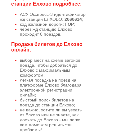
станции Елхово подробнее:
АСУ Экспресс-3 идентификатор
жд станции ЕЛХОВО:
2060614
;
код железной дороги:
ГОР
;
через жд станцию Елхово
проходит 0 поездов.
Продажа билетов до Елхово
онлайн:
выбор мест на схеме вагонов
поезда, чтобы добраться до
Елхово с максимальным
комфортом;
лёгкая посадка на поезд на
платформе Елхово благодаря
электронной регистрации
онлайн;
быстрый поиск билетов на
поезда до станции Елхово;
не важно, хотите ли вы уехать
из Елхово или не знаете, как
доехать до Елхово - мы легко
вам поможем решить эти
проблемы!