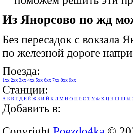
Из Янорсово по жд мо
Без пересадок с вокзала 
по железной дороге напри
Поезда:
1xx
2xx
3xx
4xx
5xx
6xx
7xx
8xx
9xx
Станции:
А
Б
В
Г
Д
Е
Ё
Ж
З
И
Й
К
Л
М
Н
О
П
Р
С
Т
У
Ф
Х
Ц
Ч
Ш
Щ
Ы
Добавить в:
Copyright
Poezdo4ka
© 20