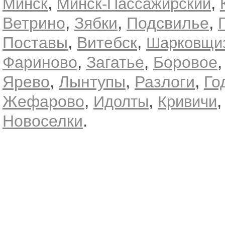
,
,
Минск
Минск-Пассажирский
,
,
,
Ветрино
Зябки
Подсвилье
,
,
Поставы
Витебск
Шарковщи
,
,
Фариново
Загатье
Боровое
,
,
,
Ярево
Лынтупы
Разлоги
Го
,
,
Жефарово
Идолты
Кривичи
.
Новоселки