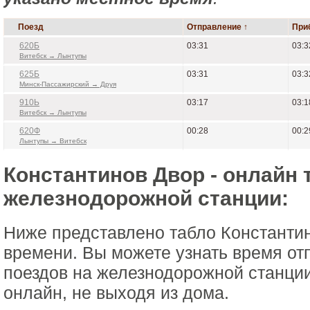
Поезд
Отправление ↑
При
620Б
03:31
03:3
Витебск → Лынтупы
625Б
03:31
03:3
Минск-Пассажирский → Друя
910Ь
03:17
03:1
Витебск → Лынтупы
620Ф
00:28
00:2
Лынтупы → Витебск
Константинов Двор - онлайн 
железнодорожной станции:
Ниже представлено табло Константи
времени. Вы можете узнать время от
поездов на железнодорожной станци
онлайн, не выходя из дома.