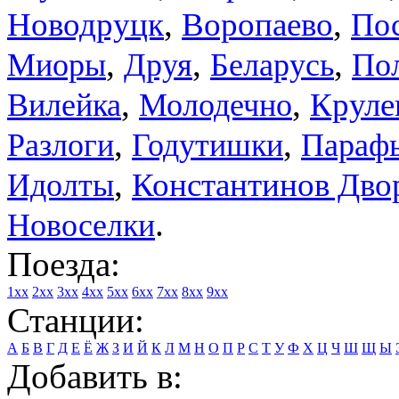
,
,
Новодруцк
Воропаево
По
,
,
,
Миоры
Друя
Беларусь
По
,
,
Круле
Вилейка
Молодечно
,
,
Разлоги
Годутишки
Параф
,
Константинов Дво
Идолты
.
Новоселки
Поезда:
1xx
2xx
3xx
4xx
5xx
6xx
7xx
8xx
9xx
Станции:
А
Б
В
Г
Д
Е
Ё
Ж
З
И
Й
К
Л
М
Н
О
П
Р
С
Т
У
Ф
Х
Ц
Ч
Ш
Щ
Ы
Добавить в: