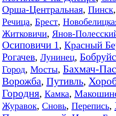
,
Орша-Центральная
Пинск
,
,
Речица
Брест
Новобелицка
,
Житковичи
Янов-Полесски
Осиповичи 1
,
Красный Бе
Рогачев
,
,
Бобруйс
Лунинец
Бахмач-Па
,
,
Город
Мосты
Ворожба
Путивль
Хоро
,
,
Городня
,
,
Макошин
Камка
,
,
,
Журавок
Сновь
Перепись