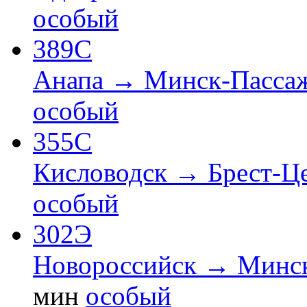
особый
389С
Анапа → Минск-Пасса
особый
355С
Кисловодск → Брест-Ц
особый
302Э
Новороссийск → Минс
мин
особый