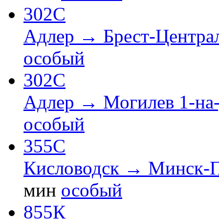
302С
Адлер → Брест-Центра
особый
302С
Адлер → Могилев 1-на
особый
355С
Кисловодск → Минск-
мин
особый
855К