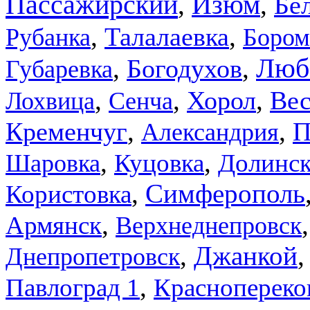
Пассажирский
,
Изюм
,
Бе
,
,
Талалаевка
Рубанка
Бором
,
,
Люб
Богодухов
Губаревка
,
,
,
Хорол
Ве
Лохвица
Сенча
,
,
Кременчуг
П
Александрия
,
,
Куцовка
Долинск
Шаровка
,
Симферополь
Користовка
,
Армянск
Верхнеднепровск
,
Джанкой
Днепропетровск
,
Павлоград 1
Краснопереко