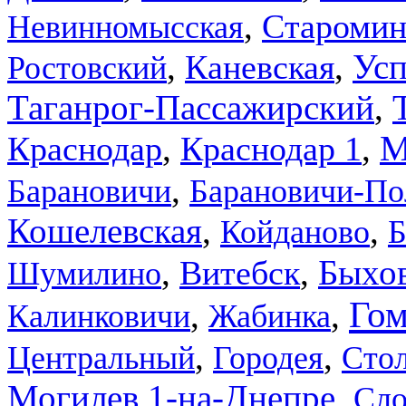
,
Старомин
Невинномысская
,
,
Усп
Каневская
Ростовский
Таганрог-Пассажирский
,
,
,
М
Краснодар
Краснодар 1
,
Барановичи
Барановичи-По
,
,
Кошелевская
Койданово
Б
,
,
Быхо
Витебск
Шумилино
Гом
,
,
Калинковичи
Жабинка
,
,
Центральный
Городея
Сто
Могилев 1-на-Днепре
,
Сл