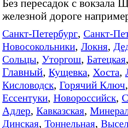
Без пересадок с вокзала 
железной дороге например
,
Санкт-Петербург
Санкт-Пе
,
,
Новосокольники
Локня
Де
,
,
Сольцы
Уторгош
Батецкая
Главный
,
,
,
Кущевка
Хоста
,
Горячий Ключ
Кисловодск
,
,
С
Ессентуки
Новороссийск
,
,
Адлер
Кавказская
Минера
,
,
Динская
Тоннельная
Высе