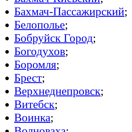
Бахмач-Пассажирский
;
Белополье
;
Бобруйск Город
;
Богодухов
;
Боромля
;
Брест
;
Верхнеднепровск
;
Витебск
;
Воинка
;
Волноваха
;