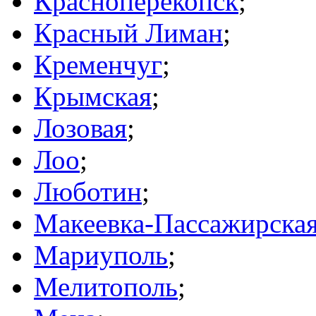
Красноперекопск
;
Красный Лиман
;
Кременчуг
;
Крымская
;
Лозовая
;
Лоо
;
Люботин
;
Макеевка-Пассажирска
Мариуполь
;
Мелитополь
;