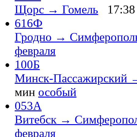
Щорс → Гомель
17:38
616Ф
Гродно → Симферопол
февраля
100Б
Минск-Пассажирский 
мин
особый
053А
Витебск → Симферопо
февраля