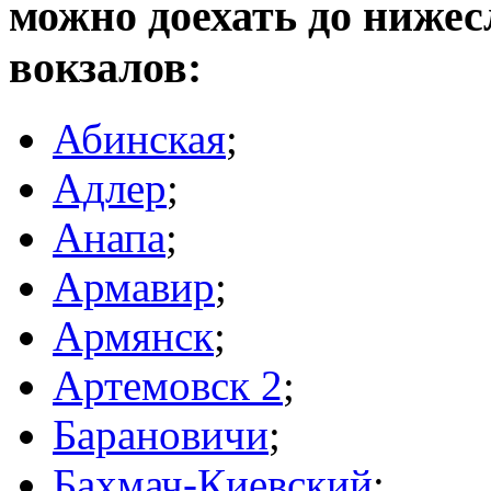
можно доехать до ниже
вокзалов:
Абинская
;
Адлер
;
Анапа
;
Армавир
;
Армянск
;
Артемовск 2
;
Барановичи
;
Бахмач-Киевский
;