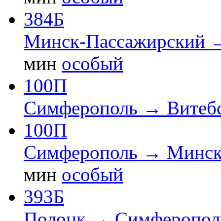
384Б
Минск-Пассажирский 
мин
особый
100П
Симферополь → Витеб
100П
Симферополь → Минск
мин
особый
393Б
Полоцк → Симферопол