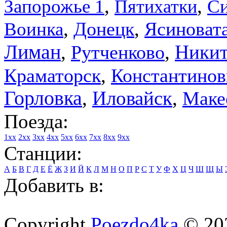
,
,
Запорожье 1
Си
Пятихатки
,
,
Воинка
Донецк
Ясиноват
Лиман
,
,
Никит
Рутченково
,
Краматорск
Константинов
Горловка
,
Иловайск
,
Маке
Поезда:
1xx
2xx
3xx
4xx
5xx
6xx
7xx
8xx
9xx
Станции:
А
Б
В
Г
Д
Е
Ё
Ж
З
И
Й
К
Л
М
Н
О
П
Р
С
Т
У
Ф
Х
Ц
Ч
Ш
Щ
Ы
Добавить в:
Copyright
Poezdo4ka
© 20