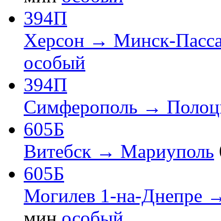
394П
Херсон → Минск-Пасс
особый
394П
Симферополь → Полоц
605Б
Витебск → Мариуполь
605Б
Могилев 1-на-Днепре 
мин
особый