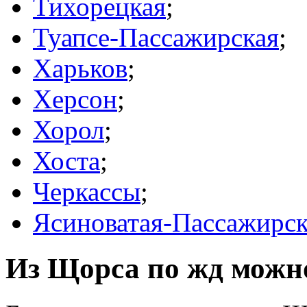
Тихорецкая
;
Туапсе-Пассажирская
;
Харьков
;
Херсон
;
Хорол
;
Хоста
;
Черкассы
;
Ясиноватая-Пассажирск
Из Щорса по жд можно