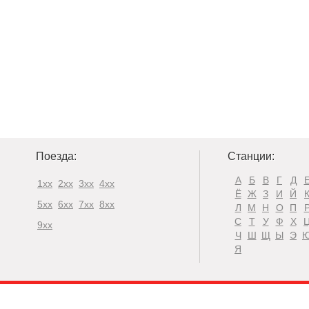
Поезда:
Станции:
А
Б
В
Г
Д
1xx
2xx
3xx
4xx
Ё
Ж
З
И
Й
5xx
6xx
7xx
8xx
Л
М
Н
О
П
С
Т
У
Ф
Х
9xx
Ч
Ш
Щ
Ы
Э
Я