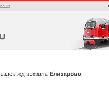
исания
оездов жд вокзала
Елизарово