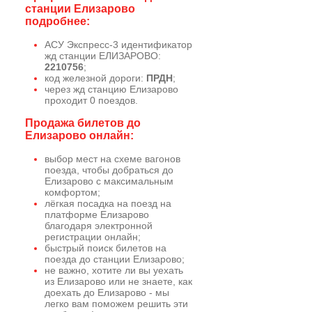
станции Елизарово
подробнее:
АСУ Экспресс-3 идентификатор
жд станции ЕЛИЗАРОВО:
2210756
;
код железной дороги:
ПРДН
;
через жд станцию Елизарово
проходит 0 поездов.
Продажа билетов до
Елизарово онлайн:
выбор мест на схеме вагонов
поезда, чтобы добраться до
Елизарово с максимальным
комфортом;
лёгкая посадка на поезд на
платформе Елизарово
благодаря электронной
регистрации онлайн;
быстрый поиск билетов на
поезда до станции Елизарово;
не важно, хотите ли вы уехать
из Елизарово или не знаете, как
доехать до Елизарово - мы
легко вам поможем решить эти