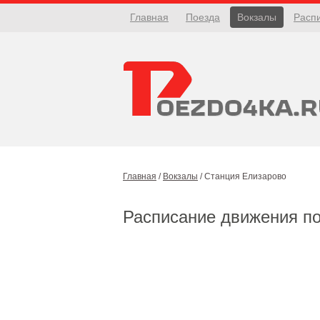
Главная
Поезда
Вокзалы
Расп
Главная
/
Вокзалы
/
Станция Елизарово
Расписание движения п