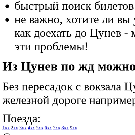
быстрый поиск билетов 
не важно, хотите ли вы 
как доехать до Цунев -
эти проблемы!
Из Цунев по жд можно 
Без пересадок с вокзала 
железной дороге например
Поезда:
1xx
2xx
3xx
4xx
5xx
6xx
7xx
8xx
9xx