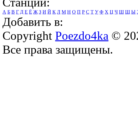
Станции:
А
Б
В
Г
Д
Е
Ё
Ж
З
И
Й
К
Л
М
Н
О
П
Р
С
Т
У
Ф
Х
Ц
Ч
Ш
Щ
Ы
Добавить в:
Copyright
Poezdo4ka
© 20
Все права защищены.