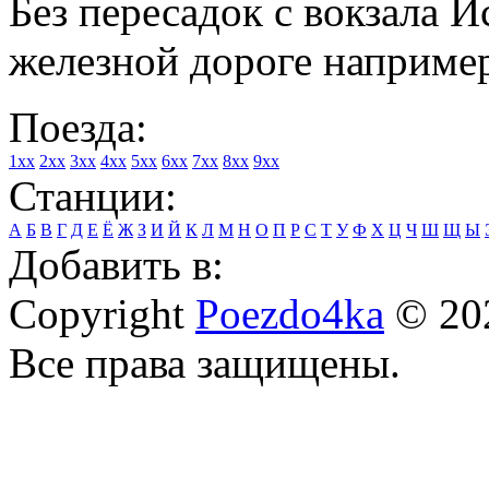
Без пересадок с вокзала 
железной дороге например
Поезда:
1xx
2xx
3xx
4xx
5xx
6xx
7xx
8xx
9xx
Станции:
А
Б
В
Г
Д
Е
Ё
Ж
З
И
Й
К
Л
М
Н
О
П
Р
С
Т
У
Ф
Х
Ц
Ч
Ш
Щ
Ы
Добавить в:
Copyright
Poezdo4ka
© 20
Все права защищены.