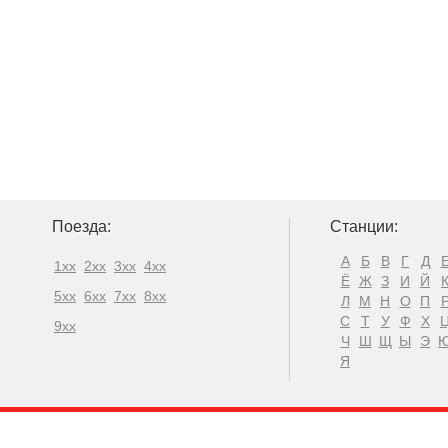
Поезда:
Станции:
А
Б
В
Г
Д
1xx
2xx
3xx
4xx
Ё
Ж
З
И
Й
5xx
6xx
7xx
8xx
Л
М
Н
О
П
С
Т
У
Ф
Х
9xx
Ч
Ш
Щ
Ы
Э
Я