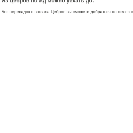
Из Цебров по жд можно уехать до:
Без пересадок с вокзала Цебров вы сможете добраться по железн