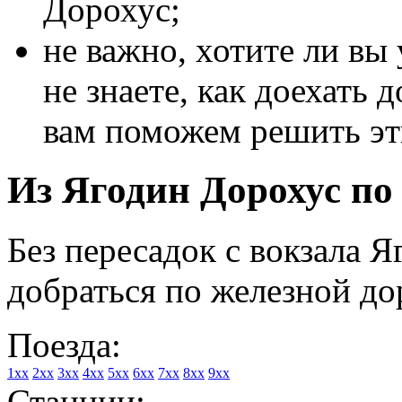
Дорохус;
не важно, хотите ли вы
не знаете, как доехать 
вам поможем решить эт
Из Ягодин Дорохус по 
Без пересадок с вокзала 
добраться по железной до
Поезда:
1xx
2xx
3xx
4xx
5xx
6xx
7xx
8xx
9xx
Станции: