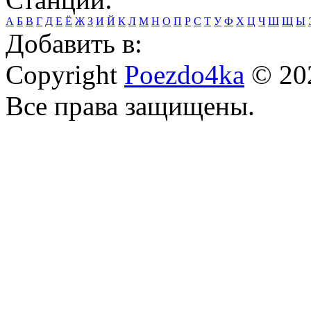
А
Б
В
Г
Д
Е
Ё
Ж
З
И
Й
К
Л
М
Н
О
П
Р
С
Т
У
Ф
Х
Ц
Ч
Ш
Щ
Ы
Добавить в:
Copyright
Poezdo4ka
© 20
Все права защищены.