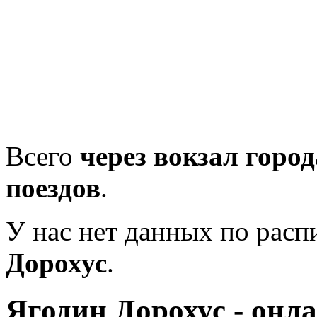
Всего
через вокзал горо
поездов
.
У нас нет данных по рас
Дорохус
.
Ягодин Дорохус - онл