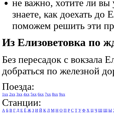
не важно, хотите ли вы 
знаете, как доехать до 
поможем решить эти п
Из Елизоветовка по жд
Без пересадок с вокзала 
добраться по железной до
Поезда:
1xx
2xx
3xx
4xx
5xx
6xx
7xx
8xx
9xx
Станции:
А
Б
В
Г
Д
Е
Ё
Ж
З
И
Й
К
Л
М
Н
О
П
Р
С
Т
У
Ф
Х
Ц
Ч
Ш
Щ
Ы