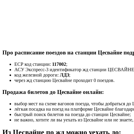
Про расписание поездов на станции Цесвайне под
ЕСР код станции:
117002
;
АСУ Экспресс-3 идентификатор жд станции ЦЕСВАЙН
код железной дороги:
ЛДЗ
;
через жд станцию Цесвайне проходит 0 поездов.
Продажа билетов до Цесвайне онлайн:
выбор мест на схеме вагонов поезда, чтобы добраться д
лёгкая посадка на поезд на платформе Цесвайне благода
быстрый поиск билетов на поезда до станции Цесвайне;
не важно, хотите ли вы уехать из Цесвайне или не знаете
Из Цесвайне по жд можно уехать до: