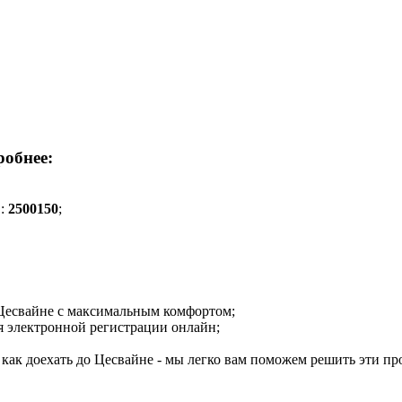
робнее:
Е:
2500150
;
о Цесвайне с максимальным комфортом;
ря электронной регистрации онлайн;
, как доехать до Цесвайне - мы легко вам поможем решить эти п