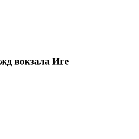
 жд вокзала
Иге