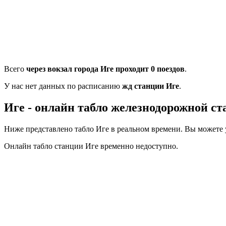
Всего
через вокзал города Иге проходит 0 поездов
.
У нас нет данных по расписанию
жд станции Иге
.
Иге - онлайн табло железнодорожной ст
Ниже представлено табло Иге в реальном времени. Вы можете 
Онлайн табло станции Иге временно недоступно.