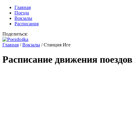
Главная
Поезда
Вокзалы
Расписания
Поделиться:
Главная
/
Вокзалы
/
Станция Иге
Расписание движения поездов