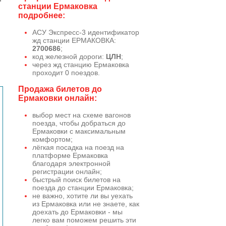
станции Ермаковка
подробнее:
АСУ Экспресс-3 идентификатор
жд станции ЕРМАКОВКА:
2700686
;
код железной дороги:
ЦЛН
;
через жд станцию Ермаковка
проходит 0 поездов.
Продажа билетов до
Ермаковки онлайн:
выбор мест на схеме вагонов
поезда, чтобы добраться до
Ермаковки с максимальным
комфортом;
лёгкая посадка на поезд на
платформе Ермаковка
благодаря электронной
регистрации онлайн;
быстрый поиск билетов на
поезда до станции Ермаковка;
не важно, хотите ли вы уехать
из Ермаковка или не знаете, как
доехать до Ермаковки - мы
легко вам поможем решить эти