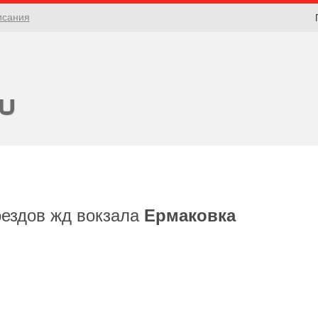
исания
оездов жд вокзала
Ермаковка