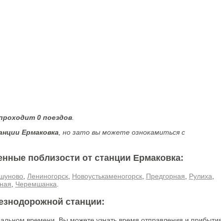
 проходит 0 поездов
.
анции Ермаковка
, но зато вы можете ознокамиться с
енные поблизости от станции Ермаковка:
шуново
,
Лениногорск
,
Новоустькаменогорск
,
Предгорная
,
Рулиха
,
ная
,
Черемшанка
.
лезнодорожной станции:
еальном времени. Вы можете узнать время отправления и прибыти