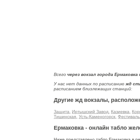
Всего
через вокзал города Ермаковка
У нас нет данных по расписанию
жд ст
расписанием близлежащих станций:
Другие жд вокзалы, располож
Защита
,
Иртышский Завод
,
Казиевка
,
Кор
Тишинская
,
Усть-Каменогорск
,
Фестиваль
Ермаковка - онлайн табло же
Ниже представлено табло Ермаковка в р