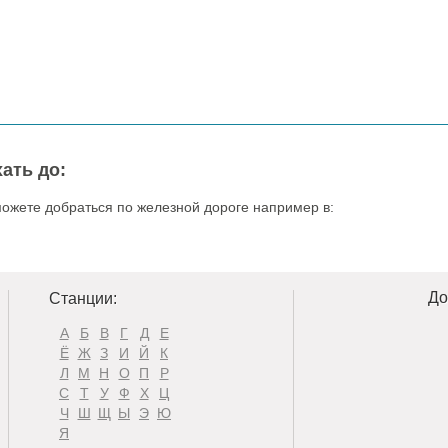
ать до:
можете добраться по железной дороге например в:
До
Станции:
А
Б
В
Г
Д
Е
Ё
Ж
З
И
Й
К
Л
М
Н
О
П
Р
С
Т
У
Ф
Х
Ц
Ч
Ш
Щ
Ы
Э
Ю
Я