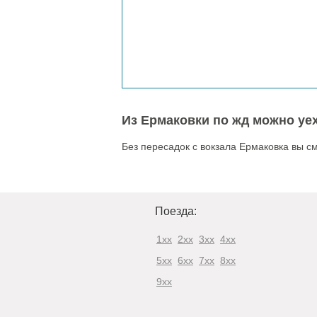
Из Ермаковки по жд можно уех
Без пересадок с вокзала Ермаковка вы с
Поезда:
1xx
2xx
3xx
4xx
5xx
6xx
7xx
8xx
9xx