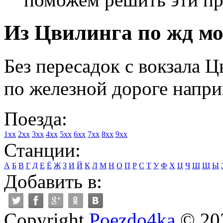
Из Цвилинга по жд мо
Без пересадок с вокзала 
по железной дороге напри
Поезда:
1xx
2xx
3xx
4xx
5xx
6xx
7xx
8xx
9xx
Станции:
А
Б
В
Г
Д
Е
Ё
Ж
З
И
Й
К
Л
М
Н
О
П
Р
С
Т
У
Ф
Х
Ц
Ч
Ш
Щ
Ы
Добавить в:
Copyright
Poezdo4ka
© 20