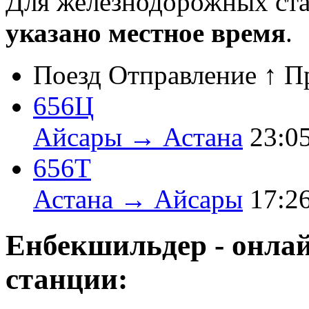
Для железнодорожных ст
указано местное время
.
Поезд
Отправление ↑
П
656Ц
Айсары → Астана
23:0
656Т
Астана → Айсары
17:2
Енбекшильдер - онла
станции: