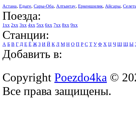
,
,
,
,
,
,
Астана
Едыге
Сары-Оба
Алтынтау
Еркеншилик
Айсары
Селет
Поезда:
1xx
2xx
3xx
4xx
5xx
6xx
7xx
8xx
9xx
Станции:
А
Б
В
Г
Д
Е
Ё
Ж
З
И
Й
К
Л
М
Н
О
П
Р
С
Т
У
Ф
Х
Ц
Ч
Ш
Щ
Ы
Добавить в:
Copyright
Poezdo4ka
© 20
Все права защищены.