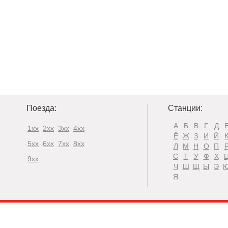
Поезда:
Станции:
А
Б
В
Г
Д
1xx
2xx
3xx
4xx
Ё
Ж
З
И
Й
5xx
6xx
7xx
8xx
Л
М
Н
О
П
С
Т
У
Ф
Х
9xx
Ч
Ш
Щ
Ы
Э
Я