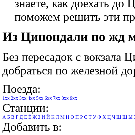
знаете, как доехать до 
поможем решить эти п
Из Цинондали по жд м
Без пересадок с вокзала 
добраться по железной до
Поезда:
1xx
2xx
3xx
4xx
5xx
6xx
7xx
8xx
9xx
Станции:
А
Б
В
Г
Д
Е
Ё
Ж
З
И
Й
К
Л
М
Н
О
П
Р
С
Т
У
Ф
Х
Ц
Ч
Ш
Щ
Ы
Добавить в: