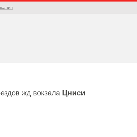
исания
оездов жд вокзала
Цниси