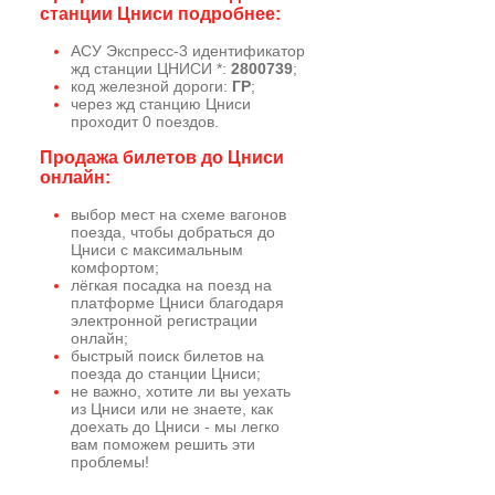
станции Цниси подробнее:
АСУ Экспресс-3 идентификатор
жд станции ЦНИСИ *:
2800739
;
код железной дороги:
ГР
;
через жд станцию Цниси
проходит 0 поездов.
Продажа билетов до Цниси
онлайн:
выбор мест на схеме вагонов
поезда, чтобы добраться до
Цниси с максимальным
комфортом;
лёгкая посадка на поезд на
платформе Цниси благодаря
электронной регистрации
онлайн;
быстрый поиск билетов на
поезда до станции Цниси;
не важно, хотите ли вы уехать
из Цниси или не знаете, как
доехать до Цниси - мы легко
вам поможем решить эти
проблемы!