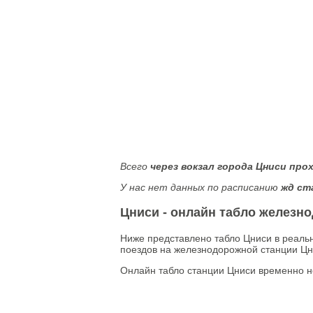
Всего
через вокзал города Цниси про
У нас нет данных по расписанию
жд ст
Цниси - онлайн табло железн
Ниже представлено табло Цниси в реаль
поездов на железнодорожной станции Цн
Онлайн табло станции Цниси временно н