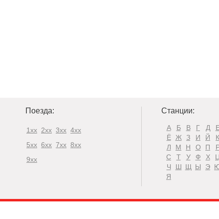
Поезда:
Станции:
А
Б
В
Г
Д
1xx
2xx
3xx
4xx
Ё
Ж
З
И
Й
5xx
6xx
7xx
8xx
Л
М
Н
О
П
С
Т
У
Ф
Х
9xx
Ч
Ш
Щ
Ы
Э
Я