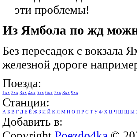
эти проблемы!
Из Ямбола по жд можн
Без пересадок с вокзала 
железной дороге например
Поезда:
1xx
2xx
3xx
4xx
5xx
6xx
7xx
8xx
9xx
Станции:
А
Б
В
Г
Д
Е
Ё
Ж
З
И
Й
К
Л
М
Н
О
П
Р
С
Т
У
Ф
Х
Ц
Ч
Ш
Щ
Ы
Добавить в:
Copyright
Poezdo4ka
© 20