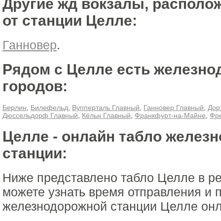
Другие жд вокзалы, располо
от станции Целле:
Ганновер
.
Рядом с Целле есть железн
городов:
Берлин
,
Билефельд
,
Вупперталь Главный
,
Ганновер Главный
,
Дор
Дюссельдорф Главный
,
Кёльн Главный
,
Франкфурт-на-Майне
,
Фре
Целле - онлайн табло желез
станции:
Ниже представлено табло Целле в р
можете узнать время отправления и 
железнодорожной станции Целле онла