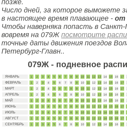
позже.
Число дней, за которое выможете 
в настоящее время плавающее -
от 
Чтобы наверняка попасть в Санкт-
вовремя на 079Ж
посмотрите распи
точные даты движения поездов Волг
Петербург-Главн..
079Ж - подневное расп
ЯНВАРЬ
1
2
3
4
5
6
7
8
9
10
11
12
13
14
15
16
17
ФЕВРАЛЬ
1
2
3
4
5
6
7
8
9
10
11
12
13
14
15
16
17
МАРТ
1
2
3
4
5
6
7
8
9
10
11
12
13
14
15
16
17
АПРЕЛЬ
1
2
3
4
5
6
7
8
9
10
11
12
13
14
15
16
17
МАЙ
1
2
3
4
5
6
7
8
9
10
11
12
13
14
15
16
17
ИЮНЬ
1
2
3
4
5
6
7
8
9
10
11
12
13
14
15
16
17
ИЮЛЬ
1
2
3
4
5
6
7
8
9
10
11
12
13
14
15
16
17
АВГУСТ
1
2
3
4
5
6
7
8
9
10
11
12
13
14
15
16
17
СЕНТЯБРЬ
1
2
3
4
5
6
7
8
9
10
11
12
13
14
15
16
17