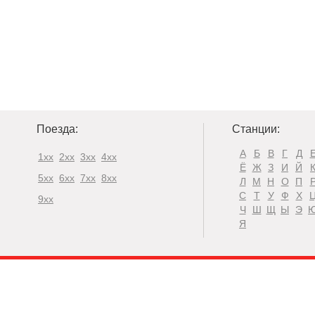
Поезда:
Станции:
А
Б
В
Г
Д
1xx
2xx
3xx
4xx
Ё
Ж
З
И
Й
5xx
6xx
7xx
8xx
Л
М
Н
О
П
С
Т
У
Ф
Х
9xx
Ч
Ш
Щ
Ы
Э
Я