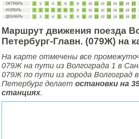
ОКТЯБРЬ
1
2
3
4
5
6
7
8
9
10
11
12
13
14
15
16
17
НОЯБРЬ
1
2
3
4
5
6
7
8
9
10
11
12
13
14
15
16
17
ДЕКАБРЬ
1
2
3
4
5
6
7
8
9
10
11
12
13
14
15
16
17
Маршрут движения поезда Вол
Петербург-Главн. (079Ж) на к
На карте отмечены все промежуто
079Ж на пути из Волгограда 1 в Са
079Ж по пути из города Волгоград в
Петербург делает
остановки на 
станциях
.