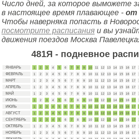
Число дней, за которое выможете з
в настоящее время плавающее -
от 
Чтобы наверняка попасть в Новорос
посмотрите расписания
и вы узнай
движения поездов Москва Павелецкая
481Я - подневное расп
ЯНВАРЬ
1
2
3
4
5
6
7
8
9
10
11
12
13
14
15
16
17
ФЕВРАЛЬ
1
2
3
4
5
6
7
8
9
10
11
12
13
14
15
16
17
МАРТ
1
2
3
4
5
6
7
8
9
10
11
12
13
14
15
16
17
АПРЕЛЬ
1
2
3
4
5
6
7
8
9
10
11
12
13
14
15
16
17
МАЙ
1
2
3
4
5
6
7
8
9
10
11
12
13
14
15
16
17
ИЮНЬ
1
2
3
4
5
6
7
8
9
10
11
12
13
14
15
16
17
ИЮЛЬ
1
2
3
4
5
6
7
8
9
10
11
12
13
14
15
16
17
АВГУСТ
1
2
3
4
5
6
7
8
9
10
11
12
13
14
15
16
17
СЕНТЯБРЬ
1
2
3
4
5
6
7
8
9
10
11
12
13
14
15
16
17
ОКТЯБРЬ
1
2
3
4
5
6
7
8
9
10
11
12
13
14
15
16
17
НОЯБРЬ
1
2
3
4
5
6
7
8
9
10
11
12
13
14
15
16
17