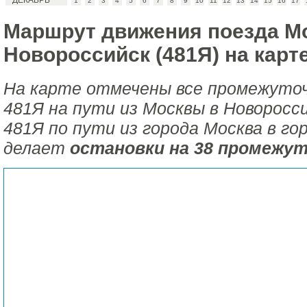
ДЕКАБРЬ
1
2
3
4
5
6
7
8
9
10
11
12
13
14
15
16
17
Маршрут движения поезда Мо
Новороссийск (481Я) на карте
На карте отмечены все промежуто
481Я на пути из Москвы в Новоросси
481Я по пути из города Москва в го
делает
остановки на 38 промежу