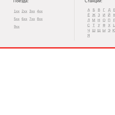
Поезда:
Станции:
А
Б
В
Г
Д
1xx
2xx
3xx
4xx
Ё
Ж
З
И
Й
5xx
6xx
7xx
8xx
Л
М
Н
О
П
С
Т
У
Ф
Х
9xx
Ч
Ш
Щ
Ы
Э
Я