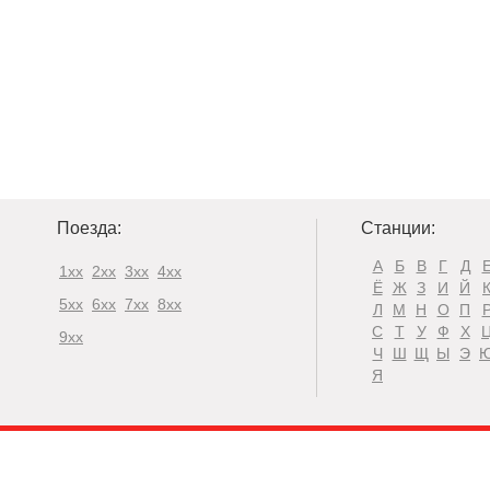
Поезда:
Станции:
А
Б
В
Г
Д
1xx
2xx
3xx
4xx
Ё
Ж
З
И
Й
5xx
6xx
7xx
8xx
Л
М
Н
О
П
С
Т
У
Ф
Х
9xx
Ч
Ш
Щ
Ы
Э
Я