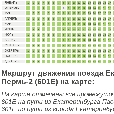
ЯНВАРЬ
1
2
3
4
5
6
7
8
9
10
11
12
13
14
15
16
17
ФЕВРАЛЬ
1
2
3
4
5
6
7
8
9
10
11
12
13
14
15
16
17
МАРТ
1
2
3
4
5
6
7
8
9
10
11
12
13
14
15
16
17
АПРЕЛЬ
1
2
3
4
5
6
7
8
9
10
11
12
13
14
15
16
17
МАЙ
1
2
3
4
5
6
7
8
9
10
11
12
13
14
15
16
17
ИЮНЬ
1
2
3
4
5
6
7
8
9
10
11
12
13
14
15
16
17
ИЮЛЬ
1
2
3
4
5
6
7
8
9
10
11
12
13
14
15
16
17
АВГУСТ
1
2
3
4
5
6
7
8
9
10
11
12
13
14
15
16
17
СЕНТЯБРЬ
1
2
3
4
5
6
7
8
9
10
11
12
13
14
15
16
17
ОКТЯБРЬ
1
2
3
4
5
6
7
8
9
10
11
12
13
14
15
16
17
НОЯБРЬ
1
2
3
4
5
6
7
8
9
10
11
12
13
14
15
16
17
ДЕКАБРЬ
1
2
3
4
5
6
7
8
9
10
11
12
13
14
15
16
17
Маршрут движения поезда Ек
Пермь-2 (601Е) на карте:
На карте отмечены все промежуто
601Е на пути из Екатеринбурга Пасс
601Е по пути из города Екатеринбу