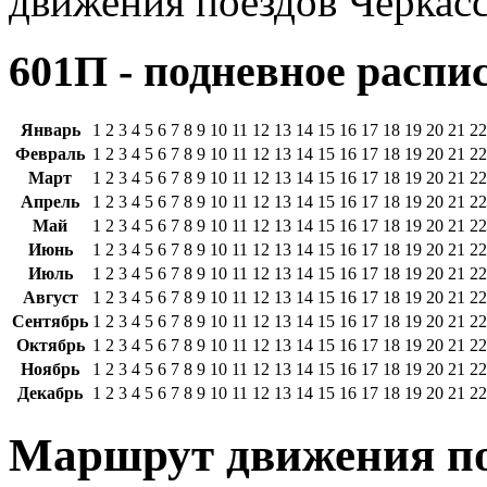
движения поездов Черкасс
601П - подневное распи
Январь
1
2
3
4
5
6
7
8
9
10
11
12
13
14
15
16
17
18
19
20
21
22
Февраль
1
2
3
4
5
6
7
8
9
10
11
12
13
14
15
16
17
18
19
20
21
22
Март
1
2
3
4
5
6
7
8
9
10
11
12
13
14
15
16
17
18
19
20
21
22
Апрель
1
2
3
4
5
6
7
8
9
10
11
12
13
14
15
16
17
18
19
20
21
22
Май
1
2
3
4
5
6
7
8
9
10
11
12
13
14
15
16
17
18
19
20
21
22
Июнь
1
2
3
4
5
6
7
8
9
10
11
12
13
14
15
16
17
18
19
20
21
22
Июль
1
2
3
4
5
6
7
8
9
10
11
12
13
14
15
16
17
18
19
20
21
22
Август
1
2
3
4
5
6
7
8
9
10
11
12
13
14
15
16
17
18
19
20
21
22
Сентябрь
1
2
3
4
5
6
7
8
9
10
11
12
13
14
15
16
17
18
19
20
21
22
Октябрь
1
2
3
4
5
6
7
8
9
10
11
12
13
14
15
16
17
18
19
20
21
22
Ноябрь
1
2
3
4
5
6
7
8
9
10
11
12
13
14
15
16
17
18
19
20
21
22
Декабрь
1
2
3
4
5
6
7
8
9
10
11
12
13
14
15
16
17
18
19
20
21
22
Маршрут движения по