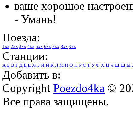
ваше хорошое настроени
- Умань!
Поезда:
1xx
2xx
3xx
4xx
5xx
6xx
7xx
8xx
9xx
Станции:
А
Б
В
Г
Д
Е
Ё
Ж
З
И
Й
К
Л
М
Н
О
П
Р
С
Т
У
Ф
Х
Ц
Ч
Ш
Щ
Ы
Добавить в:
Copyright
Poezdo4ka
© 20
Все права защищены.