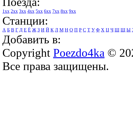
Поезда:
1xx
2xx
3xx
4xx
5xx
6xx
7xx
8xx
9xx
Станции:
А
Б
В
Г
Д
Е
Ё
Ж
З
И
Й
К
Л
М
Н
О
П
Р
С
Т
У
Ф
Х
Ц
Ч
Ш
Щ
Ы
Добавить в:
Copyright
Poezdo4ka
© 20
Все права защищены.