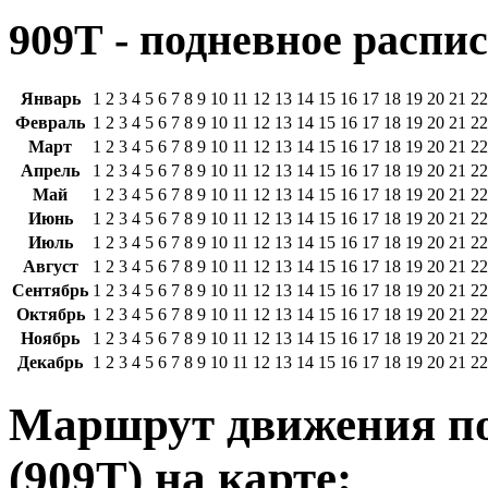
909Т - подневное распис
Январь
1
2
3
4
5
6
7
8
9
10
11
12
13
14
15
16
17
18
19
20
21
22
Февраль
1
2
3
4
5
6
7
8
9
10
11
12
13
14
15
16
17
18
19
20
21
22
Март
1
2
3
4
5
6
7
8
9
10
11
12
13
14
15
16
17
18
19
20
21
22
Апрель
1
2
3
4
5
6
7
8
9
10
11
12
13
14
15
16
17
18
19
20
21
22
Май
1
2
3
4
5
6
7
8
9
10
11
12
13
14
15
16
17
18
19
20
21
22
Июнь
1
2
3
4
5
6
7
8
9
10
11
12
13
14
15
16
17
18
19
20
21
22
Июль
1
2
3
4
5
6
7
8
9
10
11
12
13
14
15
16
17
18
19
20
21
22
Август
1
2
3
4
5
6
7
8
9
10
11
12
13
14
15
16
17
18
19
20
21
22
Сентябрь
1
2
3
4
5
6
7
8
9
10
11
12
13
14
15
16
17
18
19
20
21
22
Октябрь
1
2
3
4
5
6
7
8
9
10
11
12
13
14
15
16
17
18
19
20
21
22
Ноябрь
1
2
3
4
5
6
7
8
9
10
11
12
13
14
15
16
17
18
19
20
21
22
Декабрь
1
2
3
4
5
6
7
8
9
10
11
12
13
14
15
16
17
18
19
20
21
22
Маршрут движения по
(909Т) на карте: