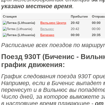
указано местное время
.
Станция
Прибытие
Отправ
Вильнюс Центр
20:42
00:00
Вильнюс
20:42
00:00
Биченис
00:00
20:35
Расписание всех поездов по маршру
Поезд 930Т (Биченис - Вильн
график движения:
График следования поезда 930Т ори
Например, если в Биченис выпадет 
перенесут и в Вильнюс вы попадёте
Число дней, за которое выможете з
в настоящее время плавающее -
от 