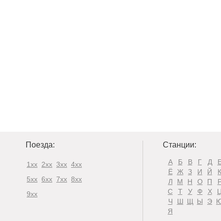
Поезда:
Станции:
А
Б
В
Г
Д
1xx
2xx
3xx
4xx
Ё
Ж
З
И
Й
5xx
6xx
7xx
8xx
Л
М
Н
О
П
С
Т
У
Ф
Х
9xx
Ч
Ш
Щ
Ы
Э
Я