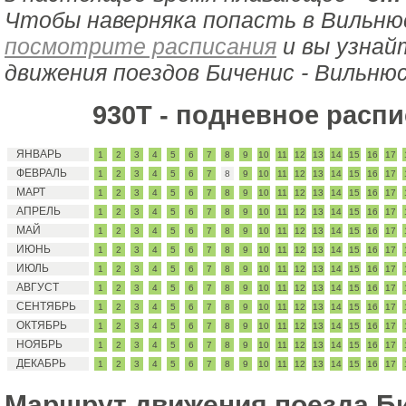
Чтобы наверняка попасть в Вильнюс
посмотрите расписания
и вы узнай
движения поездов Биченис - Вильнюс
930Т - подневное расп
ЯНВАРЬ
1
2
3
4
5
6
7
8
9
10
11
12
13
14
15
16
17
ФЕВРАЛЬ
1
2
3
4
5
6
7
8
9
10
11
12
13
14
15
16
17
МАРТ
1
2
3
4
5
6
7
8
9
10
11
12
13
14
15
16
17
АПРЕЛЬ
1
2
3
4
5
6
7
8
9
10
11
12
13
14
15
16
17
МАЙ
1
2
3
4
5
6
7
8
9
10
11
12
13
14
15
16
17
ИЮНЬ
1
2
3
4
5
6
7
8
9
10
11
12
13
14
15
16
17
ИЮЛЬ
1
2
3
4
5
6
7
8
9
10
11
12
13
14
15
16
17
АВГУСТ
1
2
3
4
5
6
7
8
9
10
11
12
13
14
15
16
17
СЕНТЯБРЬ
1
2
3
4
5
6
7
8
9
10
11
12
13
14
15
16
17
ОКТЯБРЬ
1
2
3
4
5
6
7
8
9
10
11
12
13
14
15
16
17
НОЯБРЬ
1
2
3
4
5
6
7
8
9
10
11
12
13
14
15
16
17
ДЕКАБРЬ
1
2
3
4
5
6
7
8
9
10
11
12
13
14
15
16
17
Маршрут движения поезда Б