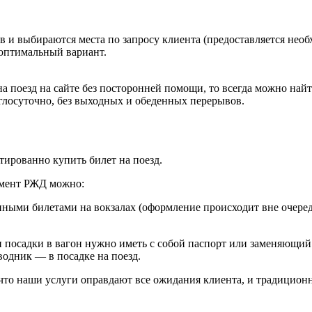
ов и выбираются места по запросу клиента (предоставляется нео
 оптимальный вариант.
на поезд на сайте без посторонней помощи, то всегда можно най
углосуточно, без выходных и обеденных перерывов.
тированно купить билет на поезд.
умент РЖД можно:
онными билетами на вокзалах (оформление происходит вне очере
 посадки в вагон нужно иметь с собой паспорт или заменяющий 
оводник — в посадке на поезд.
то наши услуги оправдают все ожидания клиента, и традиционны