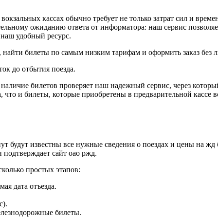
 в вокзальных кассах обычно требует не только затрат сил и вре
тельному ожиданию ответа от информатора: наш сервис позволяе
 наш удобный ресурс.
, найти билеты по самым низким тарифам и оформить заказ без 
ток до отбытия поезда.
наличие билетов проверяет наш надежный сервис, через которы
 что и билеты, которые приобретены в предварительной кассе во
ут будут известны все нужные сведения о поездах и цены на ж
 подтверждает сайт оао ржд.
сколько простых этапов:
ая дата отъезда.
с).
железнодорожные билеты.