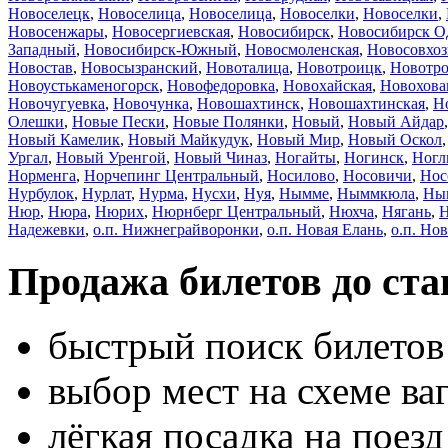
Новоселецк
,
Новоселица
,
Новоселица
,
Новоселки
,
Новоселки
,
Новосенжары
,
Новосергиевская
,
Новосибирск
,
Новосибирск О
Западный
,
Новосибирск-Южный
,
Новосмоленская
,
Новосовхо
Новостав
,
Новосызранский
,
Новоталица
,
Новотроицк
,
Новотро
Новоустькаменогорск
,
Новофедоровка
,
Новохайская
,
Новохова
Новочугуевка
,
Новочунка
,
Новошахтинск
,
Новошахтинская
,
Н
Олешки
,
Новые Пески
,
Новые Полянки
,
Новый
,
Новый Айдар
Новый Камелик
,
Новый Майкудук
,
Новый Мир
,
Новый Оскол
Ургал
,
Новый Уренгой
,
Новый Чиназ
,
Ногайты
,
Ногинск
,
Ногл
Норменга
,
Норчепинг Центральный
,
Носилово
,
Носовичи
,
Нос
Нурбулок
,
Нурлат
,
Нурма
,
Нусхи
,
Нуя
,
Нымме
,
Ныммкюла
,
Ны
Нюр
,
Нюра
,
Нюрих
,
Нюрнберг Центральный
,
Нюхча
,
Нягань
,
Н
Надежевки
,
о.п. Нижнеграйворонки
,
о.п. Новая Елань
,
о.п. Но
Продажа билетов до ста
быстрый поиск билетов 
выбор мест на схеме ва
лёгкая посадка на поез