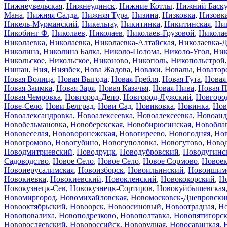
Нижнеувельская
,
Нижнеудинск
,
Нижние Котлы
,
Нижний Баск
Мана
,
Нижняя Салда
,
Нижняя Тура
,
Низина
,
Низковка
,
Низовк
Никель-Мурманский
,
Никельтау
,
Никитинка
,
Никитинская
,
Ни
Никобинг Ф
,
Николаев
,
Николаев
,
Николаев-Грузовой
,
Никола
Николаевка
,
Николаевка
,
Николаевка-Алтайская
,
Николаевка-Д
Николина
,
Николина Балка
,
Николо-Полома
,
Николо-Угол
,
Ник
Никольское
,
Никольское
,
Никоново
,
Никополь
,
Никопольстрой
Нишан
,
Ния
,
Ниязбек
,
Нова Жадова
,
Новаки
,
Новалы
,
Новатор
Новая Волица
,
Новая Выгода
,
Новая Гребля
,
Новая Гута
,
Новая
Новая Заимка
,
Новая Заря
,
Новая Казачья
,
Новая Нива
,
Новая 
Новая Чемровка
,
Новгород-Депо
,
Новгород-Лужский
,
Новгоро
Нове-Село
,
Нови Белград
,
Нови Сад
,
Новиковка
,
Новинка
,
Нов
Новоалександровка
,
Новоалексеевка
,
Новоалексеевка
,
Новоанд
Новобельмановка
,
Новоберекская
,
Новобирюсинская
,
Новобла
Нововеселая
,
Нововоронежская
,
Новогиреево
,
Новогодняя
,
Но
Новогромово
,
Новогубино
,
Новогуполовка
,
Новогутово
,
Ново
Новодмитриевский
,
Новодруцк
,
Новодубровский
,
Новодугинс
Садоводство
,
Новое Село
,
Новое Село
,
Новое Сормово
,
Новоек
Новоиерусалимская
,
Новоизборск
,
Новоильинский
,
Новоишим
Новокиевка
,
Новокиевский
,
Новокленский
,
Новококорский
,
Н
Новокузнецк-Сев
,
Новокузнецк-Сортиров
,
Новокуйбышевская
Новомиргород
,
Новомихайловская
,
Новомосковск-Днепровски
Новооктябрьский
,
Новоорск
,
Новоосиновый
,
Новоотрадная
,
Но
Новоповалиха
,
Новоподрезково
,
Новополтавка
,
Новопятигорс
Новоросляевский
,
Новороссийск
,
Новорудная
,
Новосавицкая
,