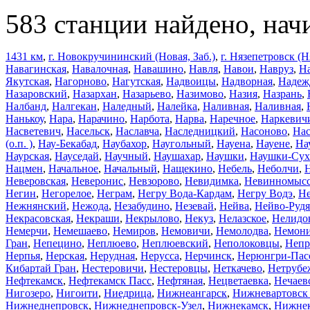
583 станции найдено, нач
1431 км
,
г. Новокручининский (Новая, Заб.)
,
г. Нязепетровск (Н
Навагинская
,
Навалочная
,
Навашино
,
Навля
,
Навои
,
Навруз
,
На
Якутская
,
Нагорново
,
Нагутская
,
Надвоицы
,
Надворная
,
Надеж
Назаровский
,
Назархан
,
Назарьево
,
Назимово
,
Назия
,
Назрань
,
Налбанд
,
Налгекан
,
Наледный
,
Налейка
,
Наливная
,
Наливная
,
Нанькоу
,
Нара
,
Нарачино
,
Нарбота
,
Нарва
,
Наречное
,
Наркевич
Насветевич
,
Насельск
,
Наславча
,
Наследницкий
,
Насоново
,
На
(о.п. )
,
Нау-Бекабад
,
Наубахор
,
Наугольный
,
Науена
,
Науене
,
На
Наурская
,
Науседай
,
Научный
,
Наушахар
,
Наушки
,
Наушки-Сух
Нацмен
,
Начальное
,
Начальный
,
Нащекино
,
Небель
,
Неболчи
,
Неверовская
,
Неверонис
,
Невзорово
,
Невидимка
,
Невинномысс
Негин
,
Негорелое
,
Неграм
,
Негру Вода-Кардам
,
Негру Водэ
,
Не
Нежнянский
,
Нежода
,
Незабудино
,
Незевай
,
Нейва
,
Нейво-Рудя
Некрасовская
,
Некраши
,
Некрылово
,
Некуз
,
Нелазское
,
Нелидо
Немерчи
,
Немешаево
,
Немиров
,
Немовичи
,
Немолодва
,
Немон
Гран
,
Непецино
,
Неплюево
,
Неплюевский
,
Неполоковцы
,
Непр
Нерпья
,
Нерская
,
Нерудная
,
Нерусса
,
Нерчинск
,
Нерюнгри-Пас
Кибартай Гран
,
Нестеровичи
,
Нестеровцы
,
Неткачево
,
Нетрубе
Нефтекамск
,
Нефтекамск Пасс
,
Нефтяная
,
Нецветаевка
,
Нечаев
Нигозеро
,
Нигоити
,
Ниедрица
,
Нижнеангарск
,
Нижневартовск
Нижнеднепровск
,
Нижнеднепровск-Узел
,
Нижнекамск
,
Нижне