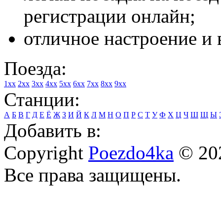
регистрации онлайн;
отличное настроение и 
Поезда:
1xx
2xx
3xx
4xx
5xx
6xx
7xx
8xx
9xx
Станции:
А
Б
В
Г
Д
Е
Ё
Ж
З
И
Й
К
Л
М
Н
О
П
Р
С
Т
У
Ф
Х
Ц
Ч
Ш
Щ
Ы
Добавить в:
Copyright
Poezdo4ka
© 20
Все права защищены.