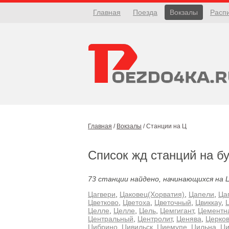
Главная
Поезда
Вокзалы
Расп
Главная
/
Вокзалы
/
Станции на Ц
Список жд станций на б
73 станции найдено, начинающихся на Ц
Цагвери
,
Цаковец(Хорватия)
,
Цапели
,
Ца
Цветково
,
Цветоха
,
Цветочный
,
Цвиккау
,
Целле
,
Целле
,
Цель
,
Цемгигант
,
Цементн
Центральный
,
Центролит
,
Ценява
,
Церко
Цибрино
,
Цивильск
,
Циемупе
,
Цильна
,
Ци