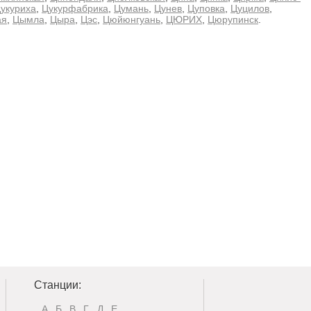
укуриха
,
Цукурфабрика
,
Цумань
,
Цунев
,
Цуповка
,
Цуцилов
,
ая
,
Цымла
,
Цыра
,
Цэс
,
Цюйюнгуань
,
ЦЮРИХ
,
Цюрупинск
.
Станции:
А
Б
В
Г
Д
Е