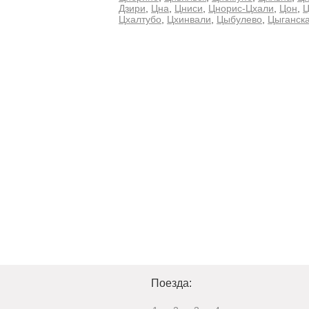
Дзири
,
Цна
,
Цниси
,
Цнорис-Цхали
,
Цон
,
Ц
Цхалтубо
,
Цхинвали
,
Цыбулево
,
Цыганск
Поезда: