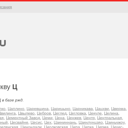
исания
укву
Ц
 в базе ржд.
пко
,
Цаплино
,
Царевщина
,
Царицыно
,
Царникава
,
Цацхви
,
Цверма
,
Цвилинга
,
Цвылево
,
Цебров
,
Цеглед
,
Цегловка
,
Цекуле
,
Целина
,
ая
,
Цементный Завод
,
Цеми
,
Цена
,
Ценжев
,
Центр
,
Центральная
,
вный
,
Цесвайне
,
Цесис
,
Цех
,
Цзининнань
,
Цзинлунцзяо
,
Цзиньчжоу
,
млянская
,
Цинондали
,
Циолковская
,
Ципа
,
Ципка
,
Цирма
,
Цихис-