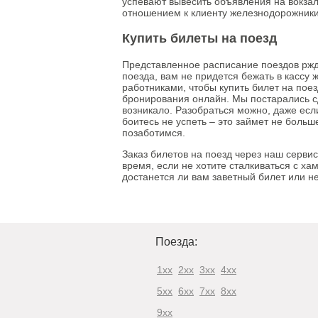
успевают вывесить объявления на вокза
отношением к клиенту железнодорожники
Купить билеты на поезд
Представленное расписание поездов ржд
поезда, вам не придется бежать в кассу
работниками, чтобы купить билет на пое
бронирования онлайн. Мы постарались с
возникало. Разобраться можно, даже есл
боитесь не успеть – это займет не больш
позаботимся.
Заказ билетов на поезд через наш сервис
время, если не хотите сталкиваться с х
достанется ли вам заветный билет или не
Поезда:
1xx
2xx
3xx
4xx
5xx
6xx
7xx
8xx
9xx