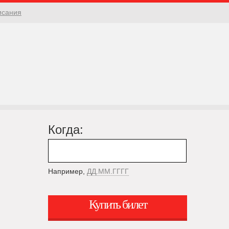
исания
Когда:
Например,
ДД.ММ.ГГГГ
Купить билет