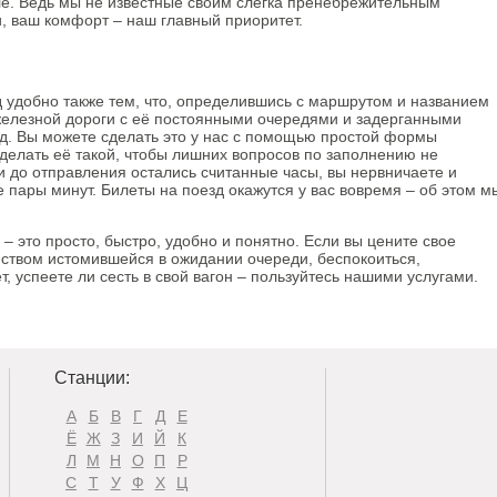
ле. Ведь мы не известные своим слегка пренебрежительным
, ваш комфорт – наш главный приоритет.
 удобно также тем, что, определившись с маршрутом и названием
 железной дороги с её постоянными очередями и задерганными
зд. Вы можете сделать это у нас с помощью простой формы
делать её такой, чтобы лишних вопросов по заполнению не
и до отправления остались считанные часы, вы нервничаете и
е пары минут. Билеты на поезд окажутся у вас вовремя – об этом м
 – это просто, быстро, удобно и понятно. Если вы цените свое
амством истомившейся в ожидании очереди, беспокоиться,
т, успеете ли сесть в свой вагон – пользуйтесь нашими услугами.
Станции:
А
Б
В
Г
Д
Е
Ё
Ж
З
И
Й
К
Л
М
Н
О
П
Р
С
Т
У
Ф
Х
Ц