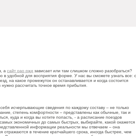
в, а
сайт оао ржд
зависает или там слишком сложно разобраться?
в удобной для восприятия форме. У нас вы сможете узнать все: 
оезд, на какое промежуток он останавливается и когда состоится
и нужно рассчитать точное время прибытия.
 себя исчерпывающие сведения по каждому составу – не только
вание, степень комфортности – представлены как обычные, так и
я, куда и когда вы хотите попасть, - а расписание поездов
 самых экономичных до самых быстрых, выбирайте, какой окажется
представленной информации реальности мы отвечаем – она
 отражаются в течение кратчайшего срока, иногда быстрее, чем