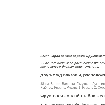
Всего
через вокзал города Фруктовая
У нас нет данных по расписанию
жд ст
расписанием близлежащих станций:
Другие жд вокзалы, располож
88 км
,
Венев
,
Виленки
,
Голутвин
,
Лухови
Рыбное
,
Рязань
,
Рязань 1
,
Рязань 2
,
Сер
Фруктовая - онлайн табло же
Ниже представлено табло Фруктовая в р