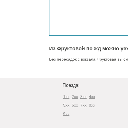
Из Фруктовой по жд можно уех
Без пересадок с вокзала Фруктовая вы с
Поезда:
1xx
2xx
3xx
4xx
5xx
6xx
7xx
8xx
9xx