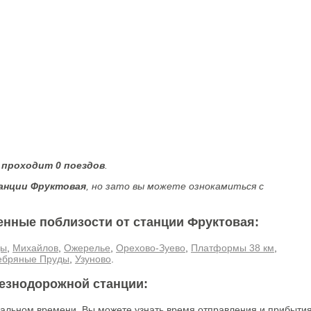
 проходит 0 поездов
.
анции Фруктовая
, но зато вы можете ознокамиться с
енные поблизости от станции Фруктовая:
цы
,
Михайлов
,
Ожерелье
,
Орехово-Зуево
,
Платформы 38 км
,
ебряные Пруды
,
Узуново
.
лезнодорожной станции:
еальном времени. Вы можете узнать время отправления и прибыти