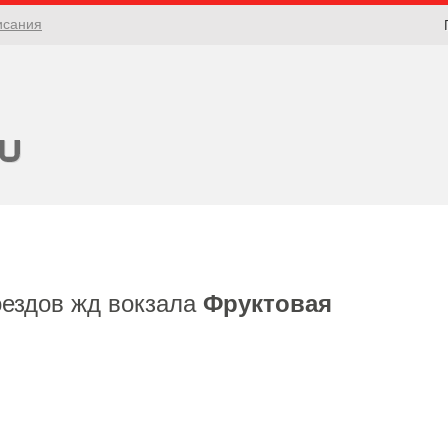
исания
оездов жд вокзала
Фруктовая