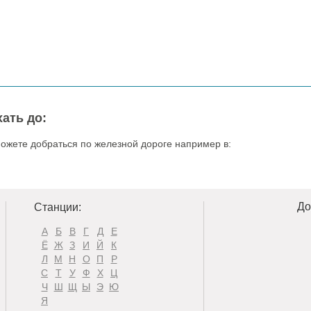
ать до:
можете добраться по железной дороге например в:
До
Станции:
А
Б
В
Г
Д
Е
Ё
Ж
З
И
Й
К
Л
М
Н
О
П
Р
С
Т
У
Ф
Х
Ц
Ч
Ш
Щ
Ы
Э
Ю
Я