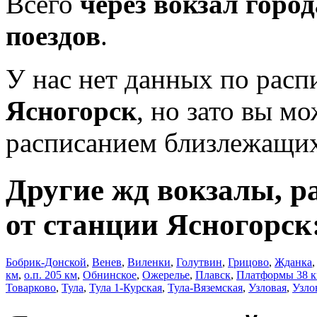
Всего
через вокзал горо
поездов
.
У нас нет данных по рас
Ясногорск
, но зато вы м
расписанием близлежащих
Другие жд вокзалы, р
от станции Ясногорск
Бобрик-Донской
,
Венев
,
Виленки
,
Голутвин
,
Грицово
,
Жданка
км
,
о.п. 205 км
,
Обнинское
,
Ожерелье
,
Плавск
,
Платформы 38 
Товарково
,
Тула
,
Тула 1-Курская
,
Тула-Вяземская
,
Узловая
,
Узло