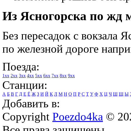
Из Ясногорска по жд м
Без пересадок с вокзала 
по железной дороге напри
Поезда:
1xx
2xx
3xx
4xx
5xx
6xx
7xx
8xx
9xx
Станции:
А
Б
В
Г
Д
Е
Ё
Ж
З
И
Й
К
Л
М
Н
О
П
Р
С
Т
У
Ф
Х
Ц
Ч
Ш
Щ
Ы
Добавить в:
Copyright
Poezdo4ka
© 20
Все права защищены.