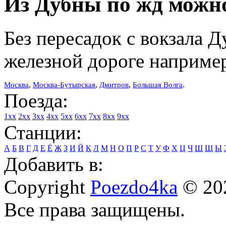
Из Дубны по жд можно
Без пересадок с вокзала 
железной дороге например
Москва
,
Москва-Бутырская
,
Дмитров
,
Большая Волга
.
Поезда:
1xx
2xx
3xx
4xx
5xx
6xx
7xx
8xx
9xx
Станции:
А
Б
В
Г
Д
Е
Ё
Ж
З
И
Й
К
Л
М
Н
О
П
Р
С
Т
У
Ф
Х
Ц
Ч
Ш
Щ
Ы
Добавить в:
Copyright
Poezdo4ka
© 20
Все права защищены.