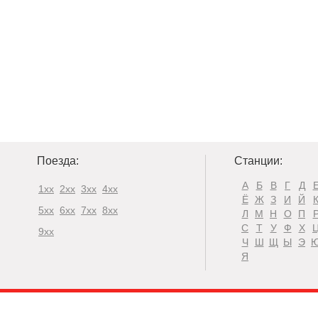
Поезда:
Станции:
А
Б
В
Г
Д
1xx
2xx
3xx
4xx
Ё
Ж
З
И
Й
5xx
6xx
7xx
8xx
Л
М
Н
О
П
С
Т
У
Ф
Х
9xx
Ч
Ш
Щ
Ы
Э
Я